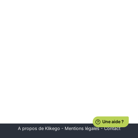
A propos de Klikego
-
Mentions légales
-
Contact