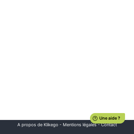
A propos de Klikego
-
Mentions légales
-
Contact