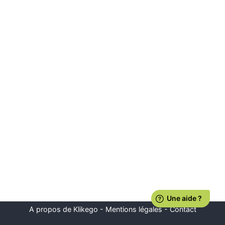
A propos de Klikego
-
Mentions légales
-
Contact