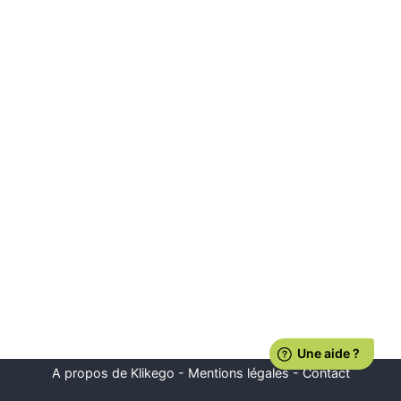
A propos de Klikego
-
Mentions légales
-
Contact