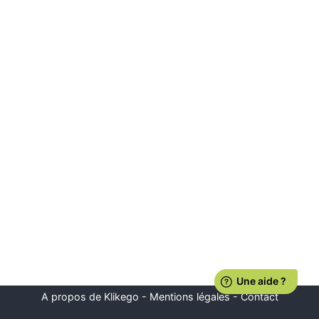
A propos de Klikego
-
Mentions légales
-
Contact