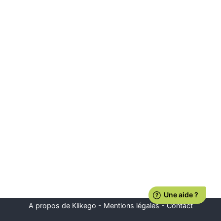
A propos de Klikego
-
Mentions légales
-
Contact