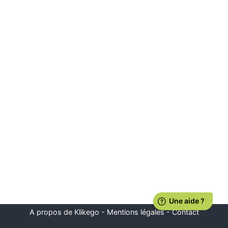
A propos de Klikego
-
Mentions légales
-
Contact