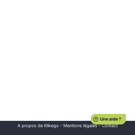
A propos de Klikego
-
Mentions légales
-
Contact