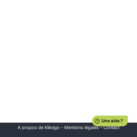
A propos de Klikego
-
Mentions légales
-
Contact