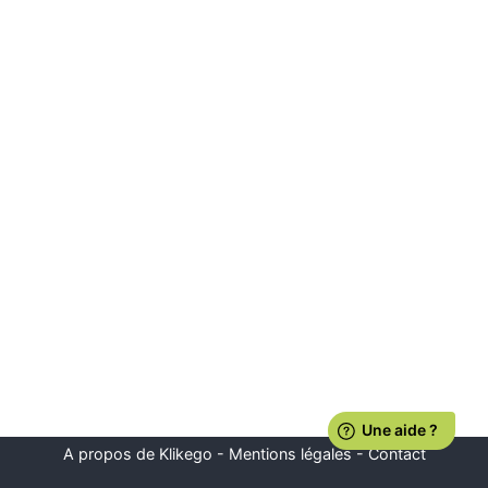
A propos de Klikego
-
Mentions légales
-
Contact