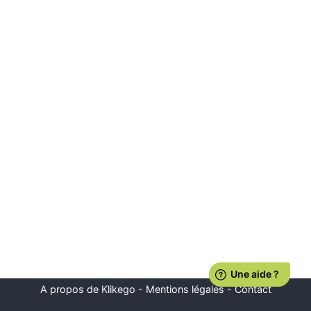
A propos de Klikego
-
Mentions légales
-
Contact