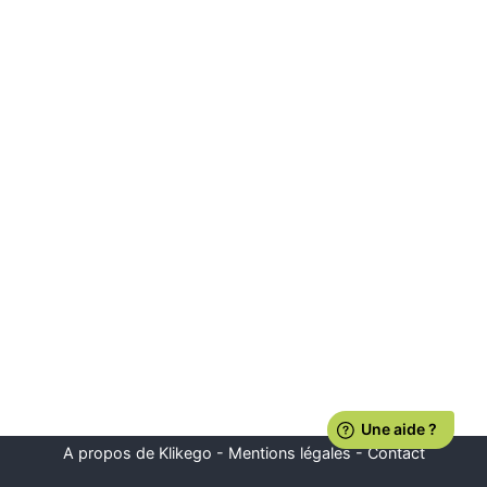
A propos de Klikego
-
Mentions légales
-
Contact