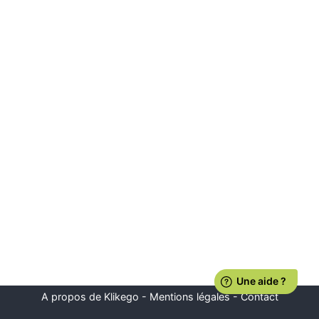
A propos de Klikego
-
Mentions légales
-
Contact