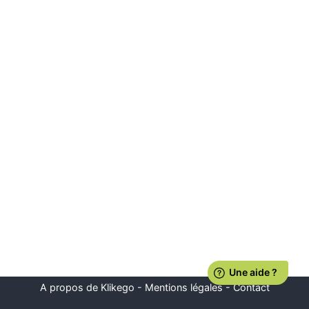
A propos de Klikego
-
Mentions légales
-
Contact