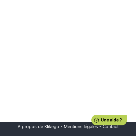
A propos de Klikego
-
Mentions légales
-
Contact