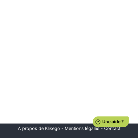
A propos de Klikego
-
Mentions légales
-
Contact