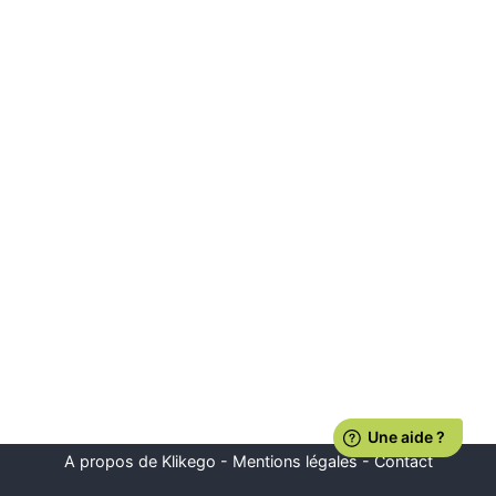
A propos de Klikego
-
Mentions légales
-
Contact