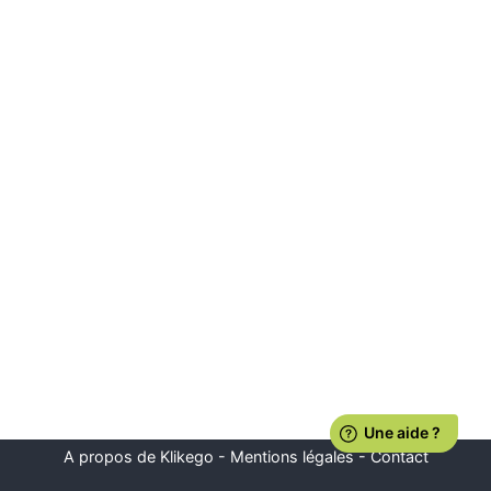
A propos de Klikego
-
Mentions légales
-
Contact