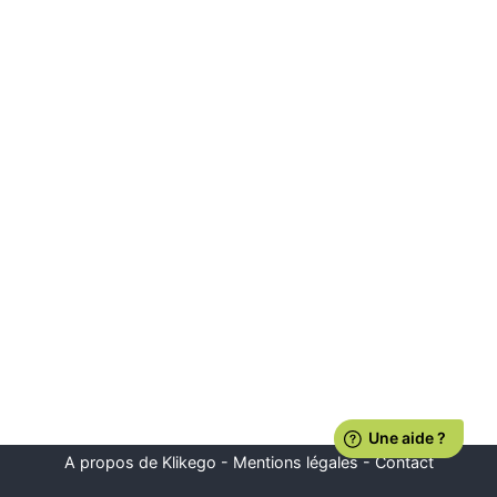
A propos de Klikego
-
Mentions légales
-
Contact