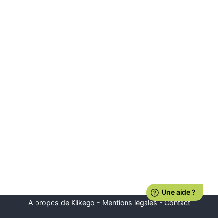
A propos de Klikego
-
Mentions légales
-
Contact