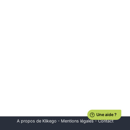
A propos de Klikego
-
Mentions légales
-
Contact