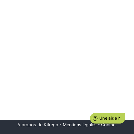
A propos de Klikego
-
Mentions légales
-
Contact