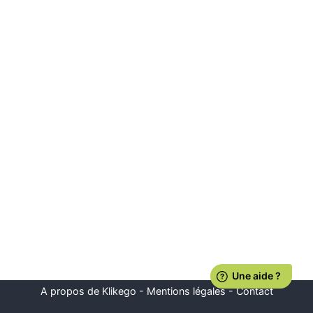
A propos de Klikego
-
Mentions légales
-
Contact