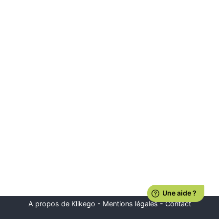
A propos de Klikego
-
Mentions légales
-
Contact