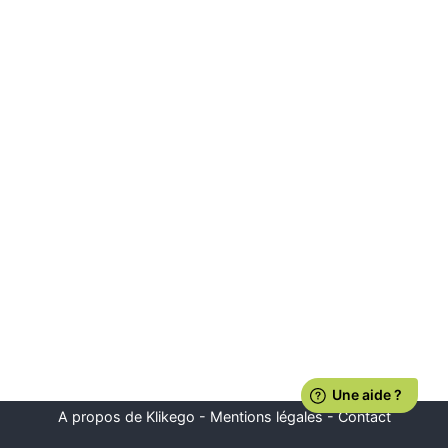
A propos de Klikego
-
Mentions légales
-
Contact