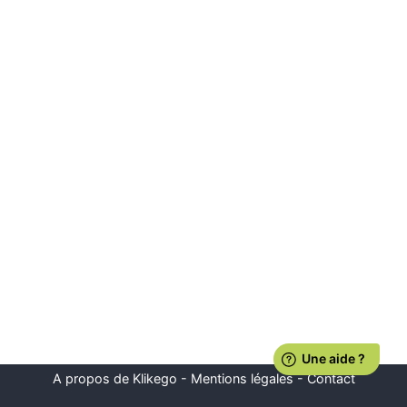
A propos de Klikego
-
Mentions légales
-
Contact