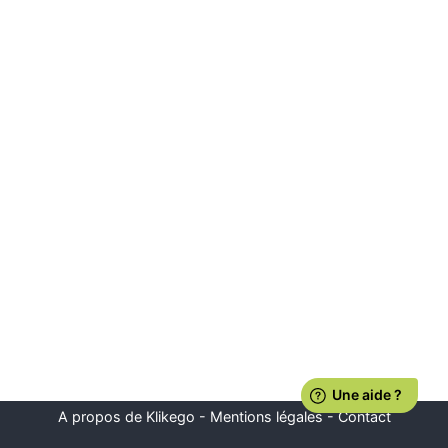
A propos de Klikego
-
Mentions légales
-
Contact