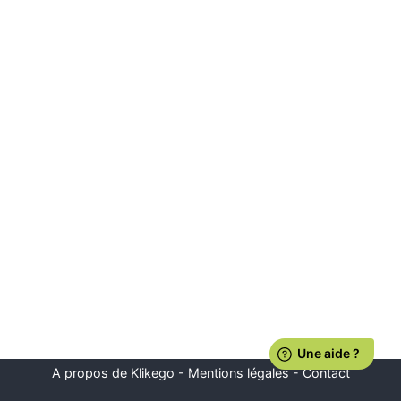
A propos de Klikego
-
Mentions légales
-
Contact