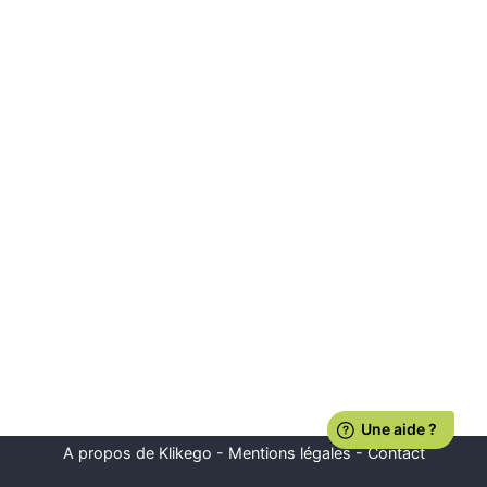
A propos de Klikego
-
Mentions légales
-
Contact