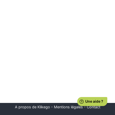
A propos de Klikego
-
Mentions légales
-
Contact