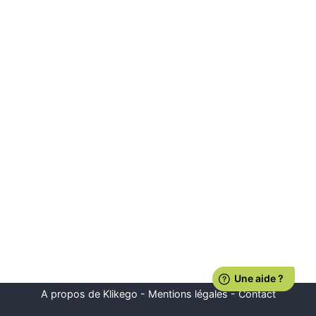
A propos de Klikego
-
Mentions légales
-
Contact