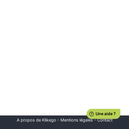
A propos de Klikego
-
Mentions légales
-
Contact