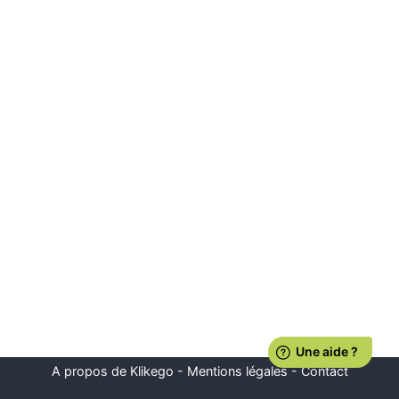
A propos de Klikego
-
Mentions légales
-
Contact