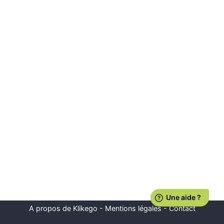
A propos de Klikego
-
Mentions légales
-
Contact