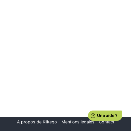
A propos de Klikego
-
Mentions légales
-
Contact