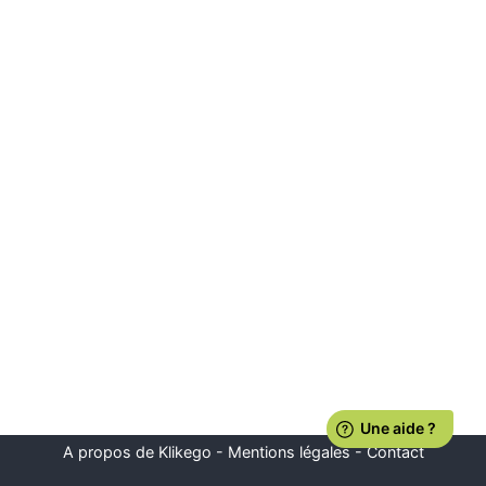
A propos de Klikego
-
Mentions légales
-
Contact