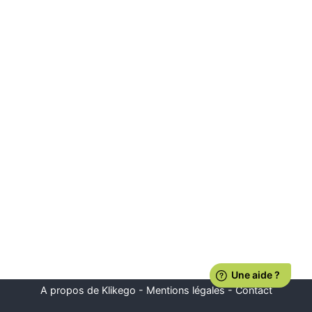
A propos de Klikego
-
Mentions légales
-
Contact