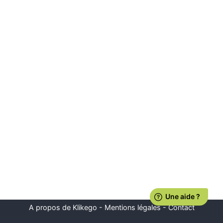
A propos de Klikego
-
Mentions légales
-
Contact