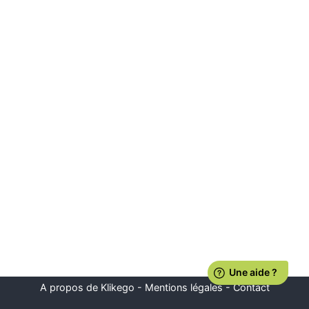
A propos de Klikego
-
Mentions légales
-
Contact