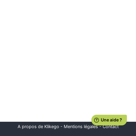
A propos de Klikego
-
Mentions légales
-
Contact