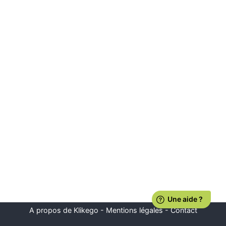
A propos de Klikego
-
Mentions légales
-
Contact