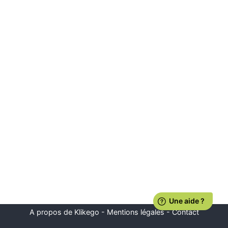
A propos de Klikego
-
Mentions légales
-
Contact