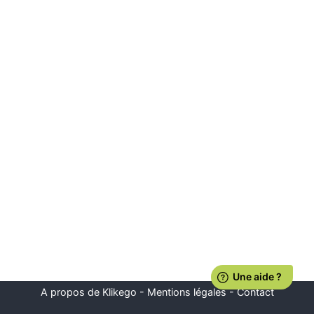
A propos de Klikego
-
Mentions légales
-
Contact