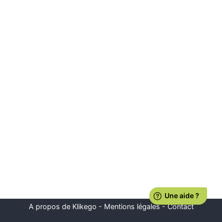
A propos de Klikego
-
Mentions légales
-
Contact