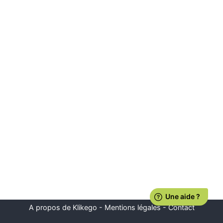
A propos de Klikego
-
Mentions légales
-
Contact