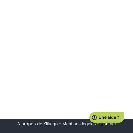
A propos de Klikego
-
Mentions légales
-
Contact