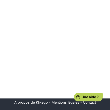
A propos de Klikego
-
Mentions légales
-
Contact