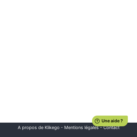
A propos de Klikego
-
Mentions légales
-
Contact