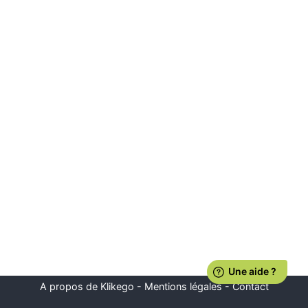
A propos de Klikego
-
Mentions légales
-
Contact