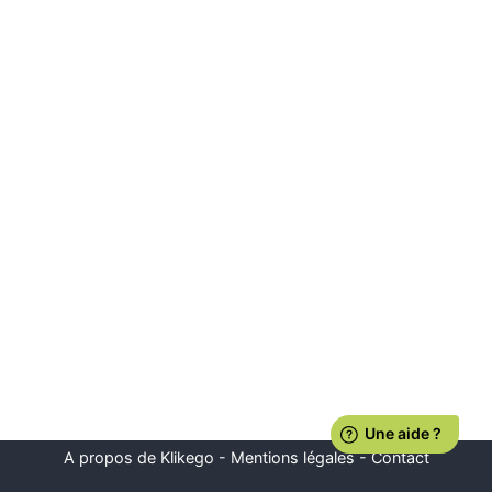
A propos de Klikego
-
Mentions légales
-
Contact